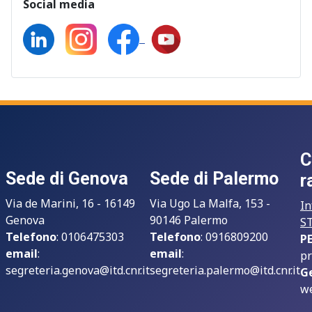
Social media
C
Sede di Genova
Sede di Palermo
r
Via de Marini, 16 - 16149
Via Ugo La Malfa, 153 -
In
Genova
90146 Palermo
S
Telefono
: 0106475303
Telefono
: 0916809200
P
email
:
email
:
pr
segreteria.genova@itd.cnr.it
segreteria.palermo@itd.cnr.it
G
we