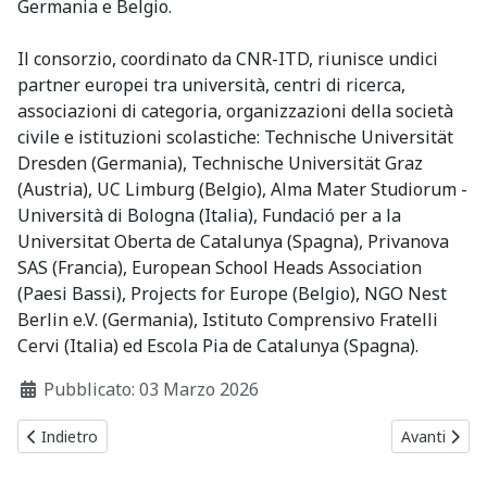
Germania e Belgio.
Il consorzio, coordinato da CNR-ITD, riunisce undici
partner europei tra università, centri di ricerca,
associazioni di categoria, organizzazioni della società
civile e istituzioni scolastiche: Technische Universität
Dresden (Germania), Technische Universität Graz
(Austria), UC Limburg (Belgio), Alma Mater Studiorum -
Università di Bologna (Italia), Fundació per a la
Universitat Oberta de Catalunya (Spagna), Privanova
SAS (Francia), European School Heads Association
(Paesi Bassi), Projects for Europe (Belgio), NGO Nest
Berlin e.V. (Germania), Istituto Comprensivo Fratelli
Cervi (Italia) ed Escola Pia de Catalunya (Spagna).
Dettagli
Pubblicato: 03 Marzo 2026
Articolo precedente: Contributo CNR-ITD accettato alla decima 
Articolo suc
Indietro
Avanti