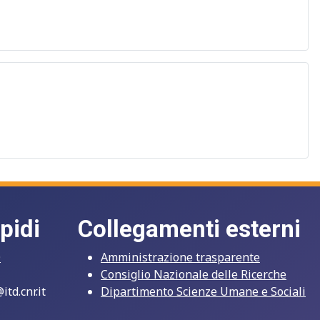
pidi
Collegamenti esterni
O
Amministrazione trasparente
Consiglio Nazionale delle Ricerche
td.cnr.it
Dipartimento Scienze Umane e Sociali