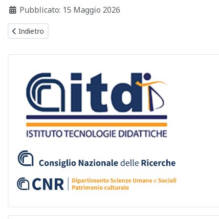
Dettagli
Pubblicato: 15 Maggio 2026
Articolo precedente: CNR-ITD presente alla giornata di formazio
Indietro