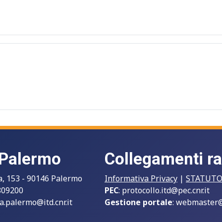
 Palermo
Collegamenti ra
a, 153 - 90146 Palermo
Informativa Privacy
|
STATUT
809200
PEC
:
protocollo.itd@pec.cnr.it
a.palermo@itd.cnr.it
Gestione portale
:
webmaster@i