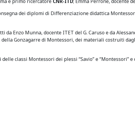
oma e primo ricercatore
CNR-ITD
; Emma Perrone, docente de
onsegna dei diplomi di Differenziazione didattica Montessori
tti da Enzo Munna, docente ITET del G. Caruso e da Alessan
della Gonzagarre di Montessori, dei materiali costruiti dagl
 delle classi Montessori dei plessi “Savio” e “Montessori” e 