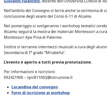
Giovanni Fulantelli
, docente dell’Università LUMSA di R
Nell’ambito del Convegno si terrà anche la cerimonia di c
conclusione degli esami del Corso 6-11 di Alcamo.
Nel pomeriggio si svolgeranno i workshop tematici condo
Alcamo; seguirà la mostra dei materiali Montessori a cura 
Montessori Ape Pina di Palermo.
Inoltre si terranno intermezzi musicali a cura degli alunni
Secondaria di I° grado “Mirabella”.
L’evento è aperto a tutti previa prenotazione
.
Per informazioni e iscrizioni:
092421906 –
tpic81100Q@istruzione.it
Locandina del convegno
Form di iscrizione ai workshop