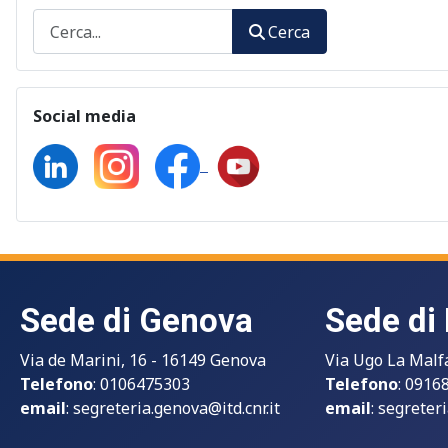
Cerca
Cerca
Social media
Sede di Genova
Sede di
Via de Marini, 16 - 16149 Genova
Via Ugo La Malf
Telefono
: 0106475303
Telefono
: 0916
email
:
segreteria.genova@itd.cnr.it
email
:
segreteri