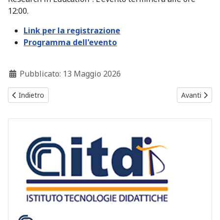
12:00.
Link per la registrazione
Programma dell'evento
Dettagli
Pubblicato: 13 Maggio 2026
Articolo precedente: AI e didattica universitaria: il caso SceneSn
Articolo suc
Indietro
Avanti