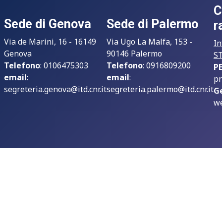
C
Sede di Genova
Sede di Palermo
r
Via de Marini, 16 - 16149
Via Ugo La Malfa, 153 -
In
Genova
90146 Palermo
S
Telefono
: 0106475303
Telefono
: 0916809200
P
email
:
email
:
pr
segreteria.genova@itd.cnr.it
segreteria.palermo@itd.cnr.it
G
we