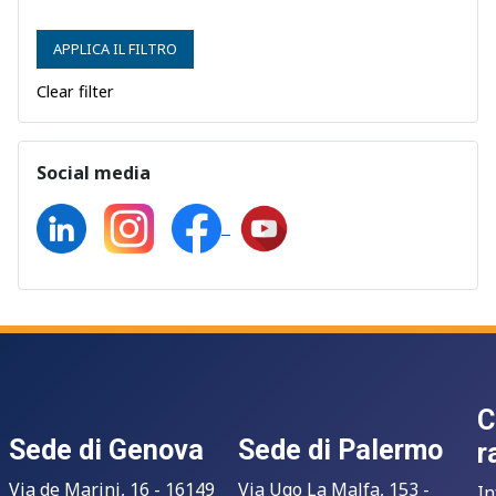
APPLICA IL FILTRO
Clear filter
Social media
C
Sede di Genova
Sede di Palermo
r
Via de Marini, 16 - 16149
Via Ugo La Malfa, 153 -
In