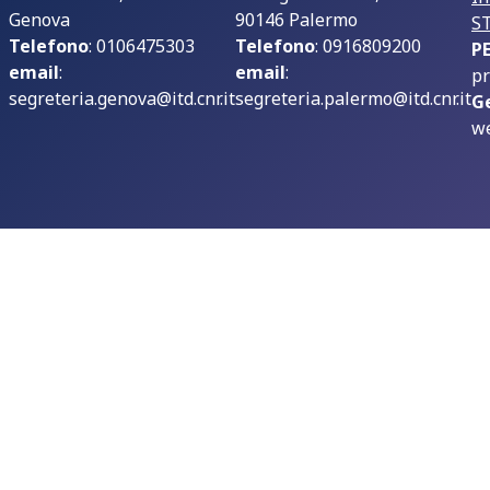
Genova
90146 Palermo
S
Telefono
: 0106475303
Telefono
: 0916809200
P
email
:
email
:
pr
segreteria.genova@itd.cnr.it
segreteria.palermo@itd.cnr.it
G
we