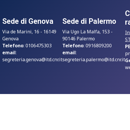
C
Sede di Genova
Sede di Palermo
r
Via de Marini, 16 - 16149
Via Ugo La Malfa, 153 -
In
Genova
90146 Palermo
S
Telefono
: 0106475303
Telefono
: 0916809200
P
email
:
email
:
pr
segreteria.genova@itd.cnr.it
segreteria.palermo@itd.cnr.it
G
we