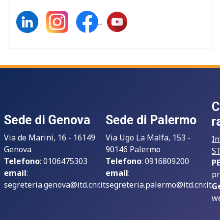
C
Sede di Genova
Sede di Palermo
r
Via de Marini, 16 - 16149
Via Ugo La Malfa, 153 -
In
Genova
90146 Palermo
S
Telefono
: 0106475303
Telefono
: 0916809200
P
email
:
email
:
pr
segreteria.genova@itd.cnr.it
segreteria.palermo@itd.cnr.it
G
we