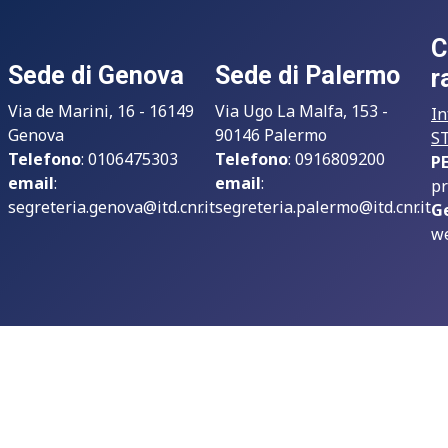
C
Sede di Genova
Sede di Palermo
r
Via de Marini, 16 - 16149
Via Ugo La Malfa, 153 -
In
Genova
90146 Palermo
S
Telefono
: 0106475303
Telefono
: 0916809200
P
email
:
email
:
pr
segreteria.genova@itd.cnr.it
segreteria.palermo@itd.cnr.it
G
we