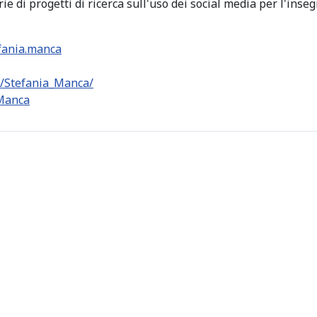
rie di progetti di ricerca sull'uso dei social media per l'i
efania.manca
e/Stefania_Manca/
aManca