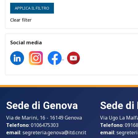
APPLICA IL FILTRO
Clear filter
Social media
Sede di Genova
Sede di
Via de Marini, 16 - 16149 Genova
Via Ugo La Malf
Telefono
: 0106475303
Telefono
: 0916
email
:
segreteria.genova@itd.cnr.it
email
:
segreteri