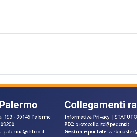
 Palermo
Collegamenti ra
a, 153 - 90146 Palermo
Informativa Privacy
|
STATUT
809200
PEC
:
protocollo.itd@pec.cnr.it
a.palermo@itd.cnr.it
Gestione portale
:
webmaster@i