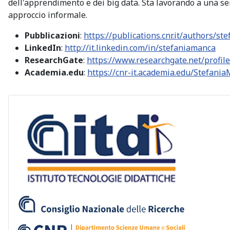
dell'apprendimento e dei big data. Sta lavorando a una se
approccio informale.
Pubblicazioni
:
https://publications.cnr.it/authors/st
LinkedIn
:
http://it.linkedin.com/in/stefaniamanca
ResearchGate
:
https://www.researchgate.net/profil
Academia.edu
:
https://cnr-it.academia.edu/Stefani