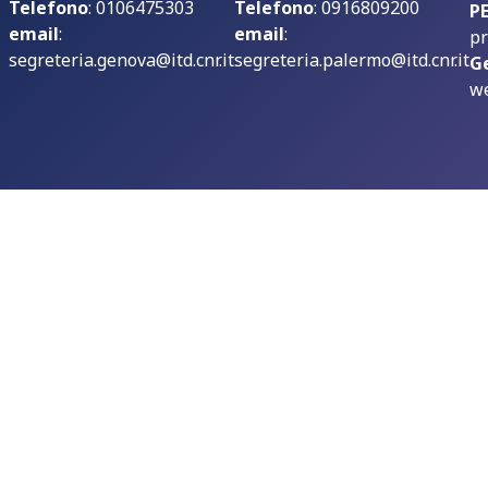
Telefono
: 0106475303
Telefono
: 0916809200
P
email
:
email
:
pr
segreteria.genova@itd.cnr.it
segreteria.palermo@itd.cnr.it
G
we