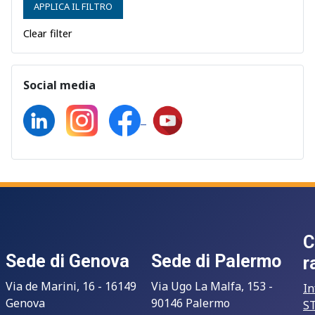
APPLICA IL FILTRO
Clear filter
Social media
C
Sede di Genova
Sede di Palermo
r
Via de Marini, 16 - 16149
Via Ugo La Malfa, 153 -
In
Genova
90146 Palermo
S