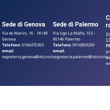
C
Sede di Genova
Sede di Palermo
r
Via de Marini, 16 - 16149
Via Ugo La Malfa, 153 -
In
Genova
90146 Palermo
S
Telefono
: 0106475303
Telefono
: 0916809200
P
email
:
email
:
pr
segreteria.genova@itd.cnr.it
segreteria.palermo@itd.cnr.it
G
we