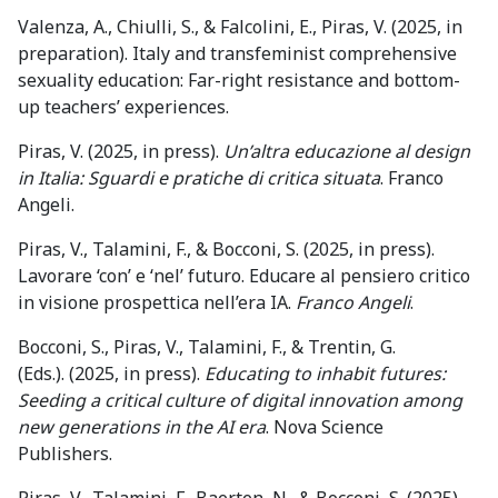
Valenza, A., Chiulli, S., & Falcolini, E., Piras, V. (2025, in
preparation).
Italy and transfeminist comprehensive
sexuality education: Far-right resistance and bottom-
up teachers’ experiences.
Piras, V. (2025, in press).
Un’altra educazione al design
in Italia: Sguardi e pratiche di critica situata
. Franco
Angeli.
Piras, V., Talamini, F., & Bocconi, S. (2025, in press).
Lavorare ‘con’ e ‘nel’ futuro. Educare al pensiero critico
in visione prospettica nell’era IA.
Franco Angeli
.
Bocconi, S., Piras, V., Talamini, F., & Trentin, G.
(Eds.).
(2025, in press).
Educating to inhabit futures:
Seeding a critical culture of digital innovation among
new generations in the AI era
. Nova Science
Publishers.
Piras, V., Talamini, F., Baerten, N., & Bocconi, S. (2025).