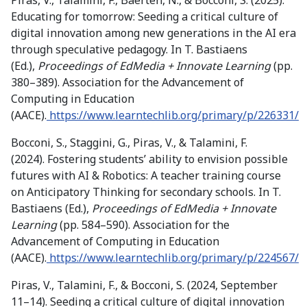
Educating for tomorrow: Seeding a critical culture of
digital innovation among new generations in the AI era
through speculative pedagogy. In T. Bastiaens
(Ed.),
Proceedings of EdMedia + Innovate Learning
(pp.
380–389). Association for the Advancement of
Computing in Education
(AACE).
https://www.learntechlib.org/primary/p/226331/
Bocconi, S., Staggini, G., Piras, V., & Talamini, F.
(2024).
Fostering students’ ability to envision possible
futures with AI & Robotics: A teacher training course
on Anticipatory Thinking for secondary schools. In T.
Bastiaens (Ed.),
Proceedings of EdMedia + Innovate
Learning
(pp. 584–590). Association for the
Advancement of Computing in Education
(AACE).
https://www.learntechlib.org/primary/p/224567/
Piras, V., Talamini, F., & Bocconi, S. (2024, September
11–14).
Seeding a critical culture of digital innovation