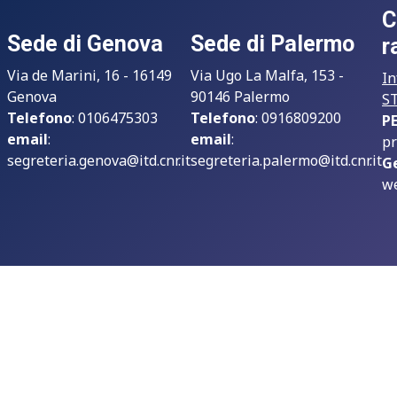
C
Sede di Genova
Sede di Palermo
r
Via de Marini, 16 - 16149
Via Ugo La Malfa, 153 -
In
Genova
90146 Palermo
S
Telefono
: 0106475303
Telefono
: 0916809200
P
email
:
email
:
pr
segreteria.genova@itd.cnr.it
segreteria.palermo@itd.cnr.it
G
we