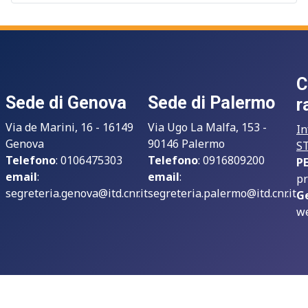
C
Sede di Genova
Sede di Palermo
r
Via de Marini, 16 - 16149
Via Ugo La Malfa, 153 -
In
Genova
90146 Palermo
S
Telefono
: 0106475303
Telefono
: 0916809200
P
email
:
email
:
pr
segreteria.genova@itd.cnr.it
segreteria.palermo@itd.cnr.it
G
we