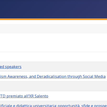
ted speakers
tism Awareness, and Deradicalisation through Social Media
ITD premiato all’XR Salento
iciale e didattica universitaria: opportunità, sfide e prospe