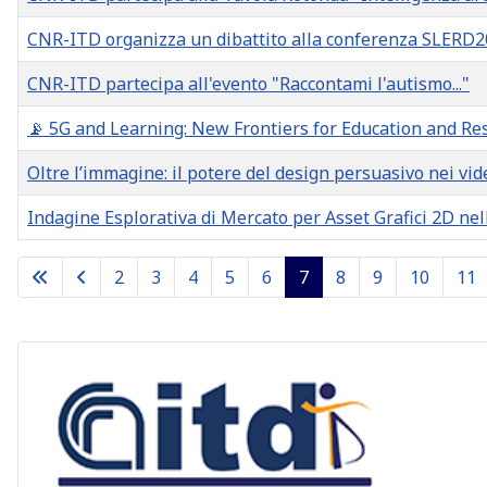
CNR-ITD organizza un dibattito alla conferenza SLERD20
CNR-ITD partecipa all'evento "Raccontami l'autismo..."
📡 5G and Learning: New Frontiers for Education and Re
Oltre l’immagine: il potere del design persuasivo nei vid
Indagine Esplorativa di Mercato per Asset Grafici 2D ne
Articles
2
3
4
5
6
7
8
9
10
11