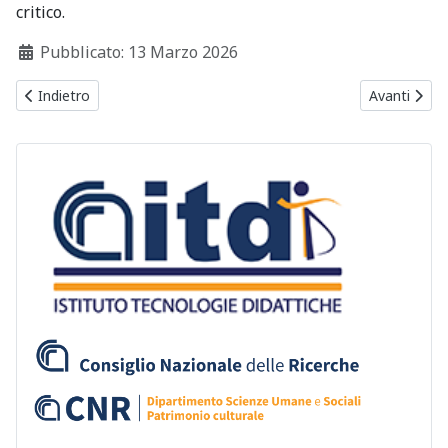
critico.
Dettagli
Pubblicato: 13 Marzo 2026
Articolo precedente: Pubblicato un nuovo studio CNR-ITD sulla scuo
Articolo suc
Indietro
Avanti