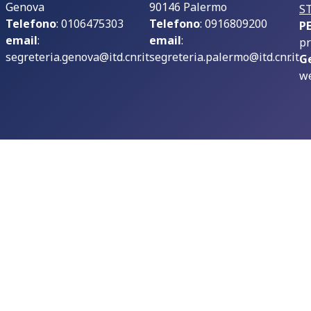
Genova
90146 Palermo
S
Telefono
: 0106475303
Telefono
: 0916809200
P
email
:
email
:
pr
segreteria.genova@itd.cnr.it
segreteria.palermo@itd.cnr.it
G
we