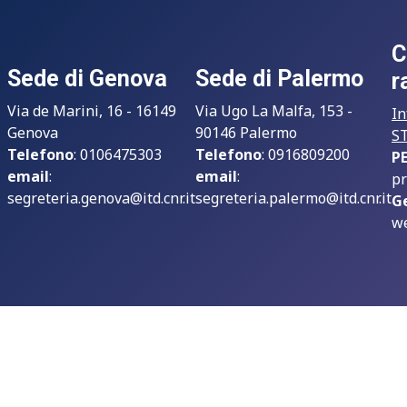
C
Sede di Genova
Sede di Palermo
r
Via de Marini, 16 - 16149
Via Ugo La Malfa, 153 -
In
Genova
90146 Palermo
S
Telefono
: 0106475303
Telefono
: 0916809200
P
email
:
email
:
pr
segreteria.genova@itd.cnr.it
segreteria.palermo@itd.cnr.it
G
we