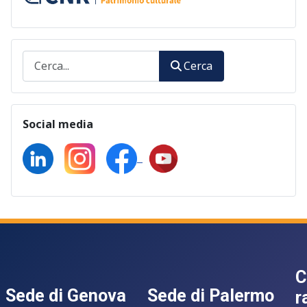
Cerca
Cerca
Social media
C
Sede di Genova
Sede di Palermo
r