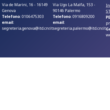
Via de Marini, 16 - 16149
Via Ugo La Malfa, 153 -
In
Genova
90146 Palermo
S
Telefono
: 0106475303
Telefono
: 0916809200
P
email
:
email
:
pr
segreteria.genova@itd.cnr.it
segreteria.palermo@itd.cnr.it
G
we