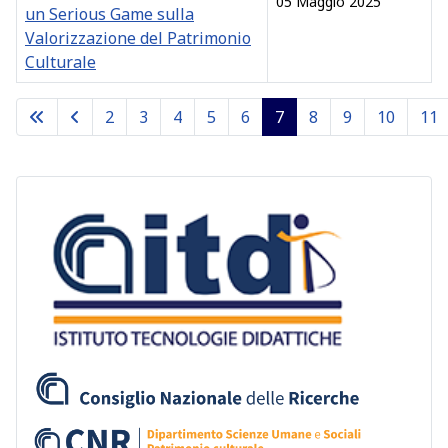
05 Maggio 2025
un Serious Game sulla
Valorizzazione del Patrimonio
Culturale
Articles
2
3
4
5
6
7
8
9
10
11
Pagina 7 di 17