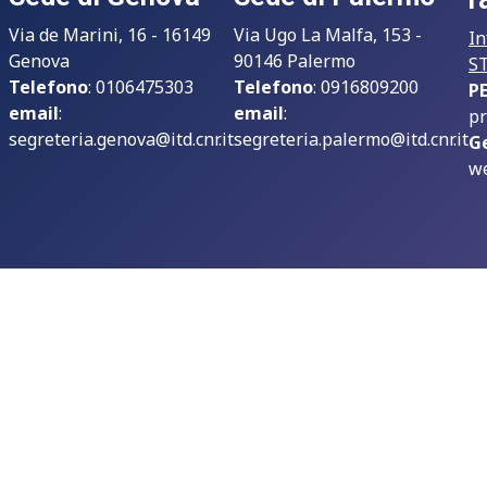
Via de Marini, 16 - 16149
Via Ugo La Malfa, 153 -
In
Genova
90146 Palermo
S
Telefono
: 0106475303
Telefono
: 0916809200
P
email
:
email
:
pr
segreteria.genova@itd.cnr.it
segreteria.palermo@itd.cnr.it
G
we