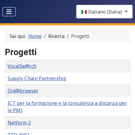
Select your language
Italiano (Italia)
Sei qui:
Home
Ricerca
Progetti
Progetti
Titolo
VocalSe@rch
Supply Chain Partnership
Did@browser
ICT per la formazione e la consulenza a distanza per
le PMI
Netform 2