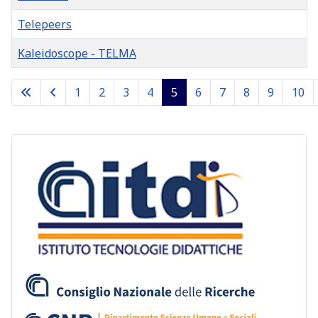
Telepeers
Kaleidoscope - TELMA
Articles
1
2
3
4
5
6
7
8
9
10
Pagina 5 di 10